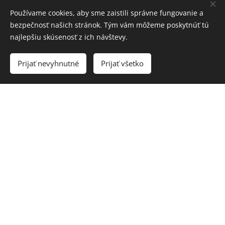
Používame cookies, aby sme zaistili správne fungovanie a
bezpečnosť našich stránok. Tým vám môžeme poskytnúť tú
najlepšiu skúsenosť z ich návštevy.
Potrebujete premeniť vaše predstavy v realitu ?
Prijať nevyhnutné
Prijať všetko
— PROFESIONÁLNY TEAM A
SERIÓZNY PRÍSTUP —
.
Sme tu pre vás
Odborné
Spokojní