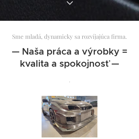
Sme mladá, dynamicky sa rozvíjajúca firma.
— Naša práca a výrobky =
kvalita a spokojnosť —
.