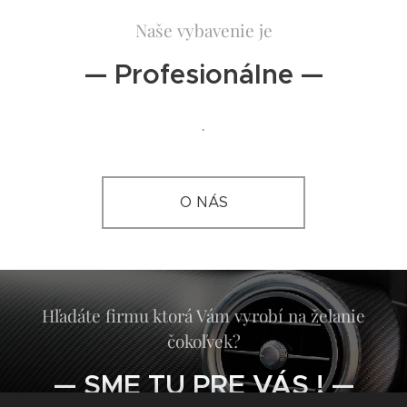
Naše vybavenie je
— Profesionálne —
.
O NÁS
Hľadáte firmu ktorá Vám vyrobí na želanie
čokoľvek?
— SME TU PRE VÁS ! —