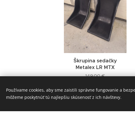
Škrupina sedačky
Metalex LR MTX
149,00
€
Používame cookies, aby sme zaistili správne fungovanie a bezp
môžeme poskytnúť tú najlepšiu skúsenosť z ich návštevy.